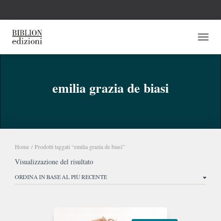
NAVI
emilia grazia de biasi
Home
/ Prodotti taggati “emilia grazia de biasi”
Visualizzazione del risultato