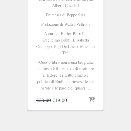
Alberti Casellati
Premessa di Beppe Sala
Prefazione di Walter Veltroni
A cura di Enrica Borrelli,
Guglielmo Bruni, Elisabetta
Cacioppo, Pigi De Lauro, Massimo
Tafi
«Questo libro non è una biografia,
piuttosto è il tentativo di restituire
al lettore il ritratto umano e
politico di Emilia attraverso le sue
parole e le parole di quanti …
Il
Il
€
20.00
€
19.00
prezzo
prezzo
originale
attuale
era:
è:
€20.00.
€19.00.