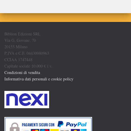
Biblion Edizioni SRL
Via G. Govone, 70
20155 Milano
P.IVA e C.F. 04430980963
CCIAA 1747448
Capitale sociale 10.000 € i.v.
Condizioni di vendita
Informativa dati personali e cookie policy