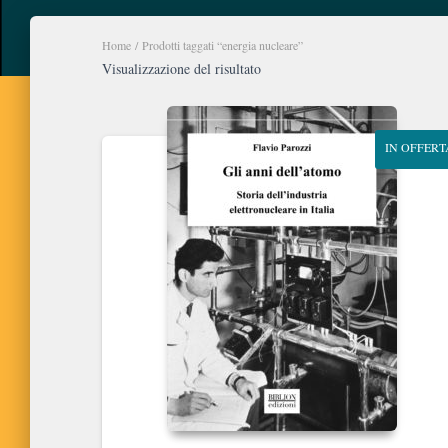
Home
/ Prodotti taggati “energia nucleare”
Visualizzazione del risultato
IN OFFERT