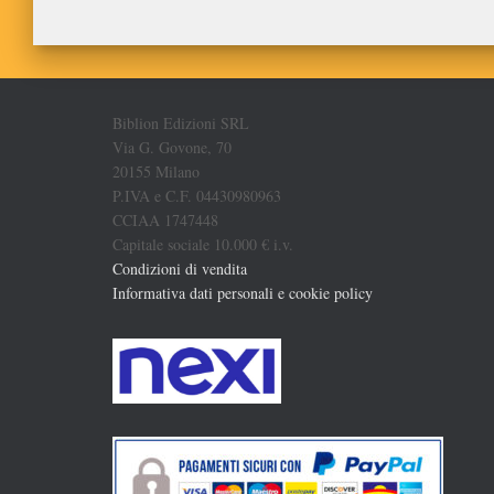
Biblion Edizioni SRL
Via G. Govone, 70
20155 Milano
P.IVA e C.F. 04430980963
CCIAA 1747448
Capitale sociale 10.000 € i.v.
Condizioni di vendita
Informativa dati personali e cookie policy