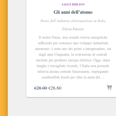
SAGGI BIBLION
Gli anni dell’atomo
Storia dell’industria elettronucleare in Italia
Flavio Parozzi
Il nostro Paese, non avendo risorse energetiche
sufficienti per sostenere uno sviluppo industriale
autonomo, è stato uno dei primi a intraprendere, sin
dagli anni Cinquanta, la costruzione di centrali
nucleari per produrre energia elettrica. Oggi, dopo
lunghe e travagliate vicende, l’Italia non possiede
tuttavia alcuna centrale funzionante, impiegando
combustibili fossili per oltre la metà del …
Il
Il
€
28.00
€
26.60
prezzo
prezzo
originale
attuale
era:
è:
€28.00.
€26.60.