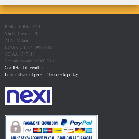
Biblion Edizioni SRL
Via G. Govone, 70
20155 Milano
P.IVA e C.F. 04430980963
CCIAA 1747448
Capitale sociale 10.000 € i.v.
Condizioni di vendita
Informativa dati personali e cookie policy