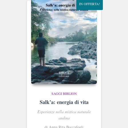
IN OFFERTA!
SAGGI BIBLION
Salk’a: energia di vita
Esperienze nella mistica naturale
andina
di Anna Rita Boccafogli