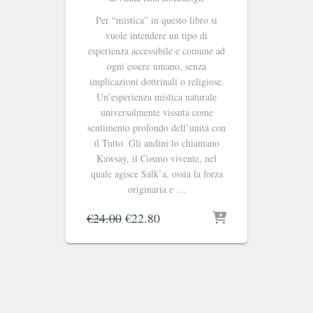
Per “mistica” in questo libro si
vuole intendere un tipo di
esperienza accessibile e comune ad
ogni essere umano, senza
implicazioni dottrinali o religiose.
Un’esperienza mistica naturale
universalmente vissuta come
sentimento profondo dell’unità con
il Tutto. Gli andini lo chiamano
Kawsay, il Cosmo vivente, nel
quale agisce Salk’a, ossia la forza
originaria e …
Il
Il
€
24.00
€
22.80
prezzo
prezzo
originale
attuale
era:
è:
€24.00.
€22.80.