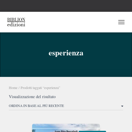
NAVI
esperienza
Home
/ Prodotti taggati “esperienza”
Visualizzazione del risultato