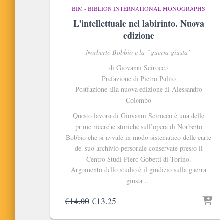
BIM - BIBLION INTERNATIONAL MONOGRAPHS
L’intellettuale nel labirinto. Nuova
edizione
Norberto Bobbio e la “guerra giusta”
di Giovanni Scirocco
Prefazione di Pietro Polito
Postfazione alla nuova edizione di Alessandro
Colombo
Questo lavoro di Giovanni Scirocco è una delle
prime ricerche storiche sull’opera di Norberto
Bobbio che si avvale in modo sistematico delle carte
del suo archivio personale conservate presso il
Centro Studi Piero Gobetti di Torino.
Argomento dello studio è il giudizio sulla guerra
giusta …
Il
Il
€
14.00
€
13.25
prezzo
prezzo