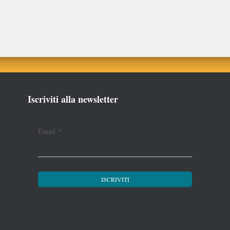
Iscriviti alla newsletter
Email
*