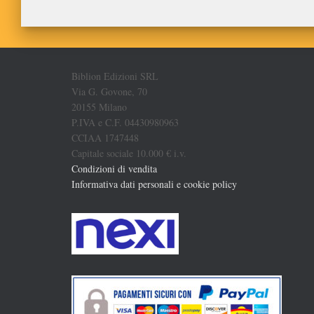
Biblion Edizioni SRL
Via G. Govone, 70
20155 Milano
P.IVA e C.F. 04430980963
CCIAA 1747448
Capitale sociale 10.000 € i.v.
Condizioni di vendita
Informativa dati personali e cookie policy