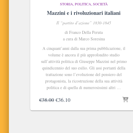
STORIA, POLITICA, SOCIETÀ
Mazzini e i rivoluzionari italiani
Il “partito d’azione” 1830-1845
di Franco Della Peruta
a cura di Marco Soresina
A cinquant’anni dalla sua prima pubblicazione, il
volume è ancora il più approfondito studio
sull’attività politica di Giuseppe Mazzini nel primo
quindicennio del suo esilio. Gli assi portanti della
trattazione sono l’evoluzione del pensiero del
protagonista, la ricostruzione della sua attività
politica e di quella di numerosissimi altri …
Il
Il
€
38.00
€
36.10
prezzo
prezzo
originale
attuale
era:
è:
€38.00.
€36.10.