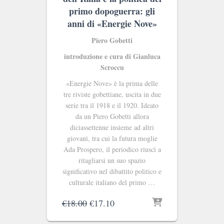
primo dopoguerra: gli
anni di «Energie Nove»
Piero Gobetti
introduzione e cura di Gianluca
Scroccu
«Energie Nove» è la prima delle
tre riviste gobettiane, uscita in due
serie tra il 1918 e il 1920. Ideato
da un Piero Gobetti allora
diciassettenne insieme ad altri
giovani, tra cui la futura moglie
Ada Prospero, il periodico riuscì a
ritagliarsi un suo spazio
significativo nel dibattito politico e
culturale italiano del primo …
Il
Il
€
18.00
€
17.10
prezzo
prezzo
originale
attuale