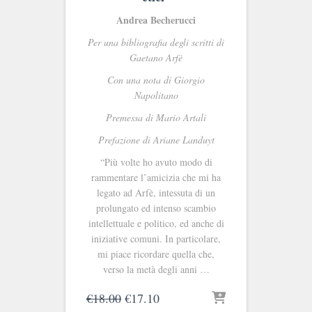
Andrea Becherucci
Per una bibliografia degli scritti di
Gaetano Arfè
Con una nota di Giorgio
Napolitano
Premessa di Mario Artali
Prefazione di Ariane Landuyt
“Più volte ho avuto modo di
rammentare l’amicizia che mi ha
legato ad Arfè, intessuta di un
prolungato ed intenso scambio
intellettuale e politico, ed anche di
iniziative comuni. In particolare,
mi piace ricordare quella che,
verso la metà degli anni …
Il
Il
€
18.00
€
17.10
prezzo
prezzo