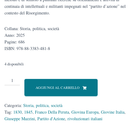
centinaia di intellettuali e militanti impegnati nel “partito d’azione” nel
contesto del Risorgimento.
Collana: Storia, politica, società
Anno: 2025
Pagine: 686
ISBN: 978-88-3383-481-8
4 disponibili
Mazzini
e
AGGIUNGI AL CARRELLO
i
rivoluzionari
italiani
Categoria:
Storia, politica, società
quantità
Tag:
1830
,
1845
,
Franco Della Peruta
,
Giovina Europa
,
Giovine Italia
,
Giuseppe Mazzini
,
Partito d'Azione
,
rivoluzionari italiani