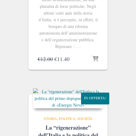
pluralità di forze politiche. Negli
ultimi venti anni della storia
d’Italia, si è percepito, in effetti, il
bisogno di una riforma
autonomista dell’amministrazione
e dell’organizzazione pubblica.
Ripensare – …
Il
Il
€
12.00
€
11.40
prezzo
prezzo
originale
attuale
era:
è:
€12.00.
€11.40.
IN OFFERTA!
STORIA, POLITICA, SOCIETÀ
La “rigenerazione”
dell’Italia e la politica del