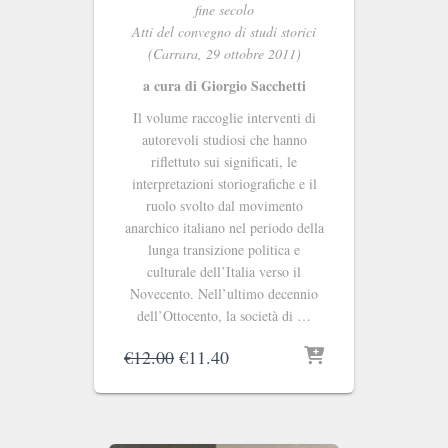
fine secolo
Atti del convegno di studi storici
(Carrara, 29 ottobre 2011)
a cura di Giorgio Sacchetti
Il volume raccoglie interventi di
autorevoli studiosi che hanno
riflettuto sui significati, le
interpretazioni storiografiche e il
ruolo svolto dal movimento
anarchico italiano nel periodo della
lunga transizione politica e
culturale dell’Italia verso il
Novecento. Nell’ultimo decennio
dell’Ottocento, la società di …
Il
Il
€
12.00
€
11.40
prezzo
prezzo
originale
attuale
era:
è:
€12.00.
€11.40.