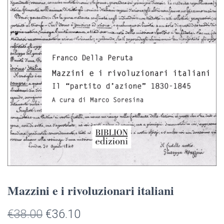
Mazzini e i rivoluzionari italiani
Il
Il
€
38.00
€
36.10