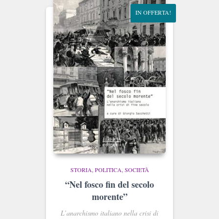
IN OFFERTA!
STORIA, POLITICA, SOCIETÀ
“Nel fosco fin del secolo
morente”
L’anarchismo italiano nella crisi di