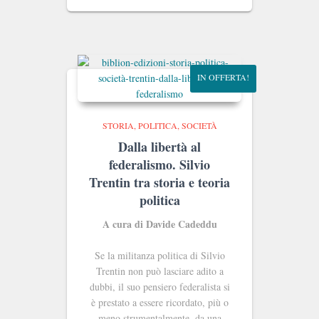
originale
attuale
era:
è:
€18.00.
€17.10.
IN OFFERTA!
STORIA, POLITICA, SOCIETÀ
Dalla libertà al
federalismo. Silvio
Trentin tra storia e teoria
politica
A cura di Davide Cadeddu
Se la militanza politica di Silvio
Trentin non può lasciare adito a
dubbi, il suo pensiero federalista si
è prestato a essere ricordato, più o
meno strumentalmente, da una