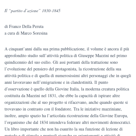
prezzo
prezzo
Il “partito d’azione” 1830-1845
originale
attuale
di Franco Della Peruta
era:
è:
a cura di Marco Soresina
€38.00.
€36.10.
A cinquant’anni dalla sua prima pubblicazione, il volume è ancora il più
approfondito studio sull’attività politica di Giuseppe Mazzini nel primo
quindicennio del suo esilio. Gli assi portanti della trattazione sono
l’evoluzione del pensiero del protagonista, la ricostruzione della sua
attività politica e di quella di numerosissimi altri personaggi che in quegli
anni lavoravano nell’emigrazione e in clandestinità. Il punto
d’osservazione è quello della Giovine Italia, la moderna creatura politica
costituita da Mazzini nel 1831, che ebbe la capacità di ispirare altre
organizzazioni che al suo progetto si rifacevano, anche quando queste si
trovavano in contrasto con il fondatore. Tra le iniziative mazziniane,
inoltre, ampio spazio ha l’articolata ricostruzione della Giovine Europa,
l’organismo che dal 1834 intendeva federare altri movimenti democratici.
Un libro importante che non ha esaurito la sua funzione di lezione di
metodo e di stimolo a puntuali ricerche su orientamenti e attività di