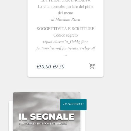
La vita normale: parlare del più e
del meno
di Massimo Rizza
SOGGETTIVITÀ E SCRITTURE
Codice segreto
<span class="a_GcMg font-
feature-liga-off font-feature-clig-off
...
Il
Il
€
10.00
€
9.50
prezzo
prezzo
originale
attuale
era:
è:
€10.00.
€9.50.
IN OFFERTA!