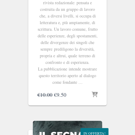
rivista redazionale: pensata e
costruita da un gruppo di lavoro
che, a diversi livelli, si occupa di
letteratura e, più ampiamente, di
scrittura. Un lavoro comune, frutto
delle esperienze, degli spostamenti,
delle divergenze dei singoli che
sempre prediligono la diversità,
propria e altrui, quale terreno di
confronto e di esperienza.
La pubblicazione intende mostrare
questo territorio aperto al dialogo
come fondante …
Il
Il
€
10.00
€
9.50
prezzo
prezzo
originale
attuale
era:
è:
€10.00.
€9.50.
IN OFFERTA!