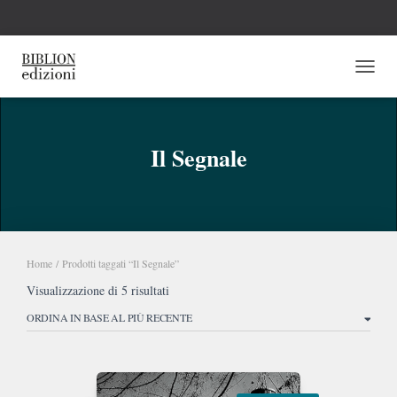
NAVI
Il Segnale
Home
/ Prodotti taggati “Il Segnale”
Ordina
Visualizzazione di 5 risultati
in
base
al
più
recente