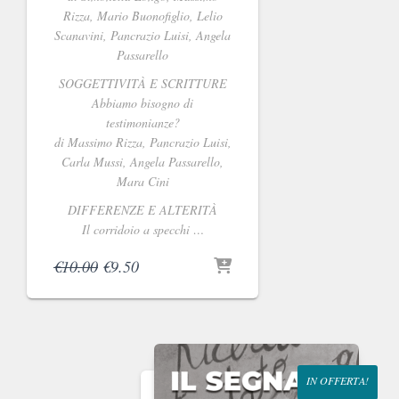
Rizza, Mario Buonofiglio, Lelio
Scanavini, Pancrazio Luisi, Angela
Passarello
SOGGETTIVITÀ E SCRITTURE
Abbiamo bisogno di
testimonianze?
di Massimo Rizza, Pancrazio Luisi,
Carla Mussi, Angela Passarello,
Mara Cini
DIFFERENZE E ALTERITÀ
Il corridoio a specchi …
Il
Il
€
10.00
€
9.50
prezzo
prezzo
originale
attuale
era:
è:
€10.00.
€9.50.
IN OFFERTA!