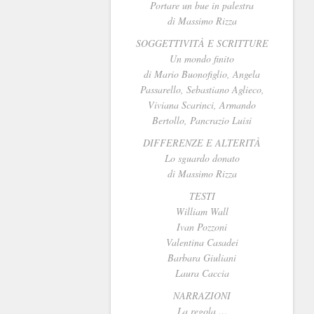
Portare un bue in palestra
di Massimo Rizza
SOGGETTIVIT
À E SCRITTURE
Un mondo finito
di Mario Buonofiglio, Angela
Passarello, Sebastiano Aglieco,
Viviana Scarinci, Armando
Bertollo, Pancrazio Luisi
DIFFERENZE E ALTERITÀ
Lo sguardo donato
di Massimo Rizza
TESTI
William Wall
Ivan Pozzoni
Valentina Casadei
Barbara Giuliani
Laura Caccia
NARRAZIONI
La regola …