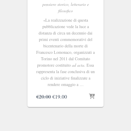
pensiero storico, letterario e
filosofico
«La realizzazione di questa
pubblicazione vede la luce a
distanza di circa un decennio dai
primi eventi commemorativi del
bicentenario della morte di
Francesco Lomonaco, organizzati a
Torino nel 2011 dal Comitato
promotore costituito
ad acta
. Essa
rappresenta la fase conclusiva di un
ciclo di iniziative finalizzate a
rendere omaggio a …
Il
Il
€
20.00
€
19.00
prezzo
prezzo
originale
attuale
era:
è:
€20.00.
€19.00.