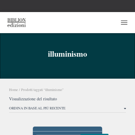
NAVI
illuminismo
Home
/ Prodotti taggati “illuminismo”
Visualizzazione del risultato