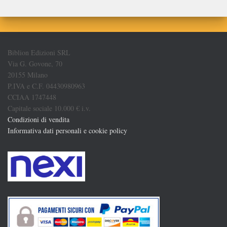
Biblion Edizioni SRL
Via G. Govone, 70
20155 Milano
P.IVA e C.F. 04430980963
CCIAA 1747448
Capitale sociale 10.000 € i.v.
Condizioni di vendita
Informativa dati personali e cookie policy