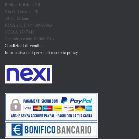
Biblion Edizioni SRL
Via G. Govone, 70
20155 Milano
P.IVA e C.F. 04430980963
CCIAA 1747448
Capitale sociale 10.000 € i.v.
Condizioni di vendita
Informativa dati personali e cookie policy