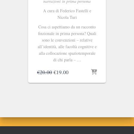
narrazioni in prima persona
A cura di
Federico Fastelli e
Nicola Turi
Cosa ci aspettiamo da un racconto
finzionale in prima persona? Quali
sono le convenzioni – relative
all’identità, alle facoltà cognitive e
alla collocazione spaziotemporale
di chi parla – …
Il
Il
€
20.00
€
19.00
prezzo
prezzo
originale
attuale
era:
è:
€20.00.
€19.00.