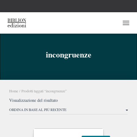
NAVI
incongruenze
Home
/ Prodotti taggati “incongruenze”
Visualizzazione del risultato