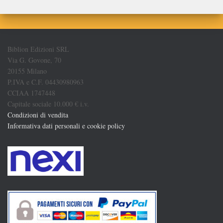
Biblion Edizioni SRL
Via G. Govone, 70
20155 Milano
P.IVA e C.F. 04430980963
CCIAA 1747448
Capitale sociale 10.000 € i.v.
Condizioni di vendita
Informativa dati personali e cookie policy