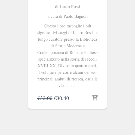
di Lauro Rossi
a cura di Paolo Bagnoli
Questo libro raccoglie i più
significativi saggi di Lauro Rossi, a
lungo curatore presso la Biblioteca
di Storia Moderna e
Contemporanea di Roma e studioso
specializzato nella storia dei secoli
XVIII-XX. Diviso in quattro parti,
il volume ripercorre alcuni dei suoi
principali ambiti di ricerca, ossia le
vicende …
Il
Il
€
32.00
€
30.40
prezzo
prezzo
originale
attuale
era:
è:
€32.00.
€30.40.