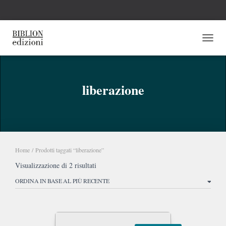
NAVI
liberazione
Home
/ Prodotti taggati “liberazione”
Ordina
Visualizzazione di 2 risultati
in
base
al
più
recente