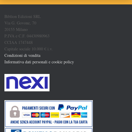
Biblion Edizioni SRL
Via G. Govone, 70
20155 Milano
P.IVA e C.F. 04430980963
CCIAA 1747448
Capitale sociale 10.000 € i.v.
Condizioni di vendita
Informativa dati personali e cookie policy