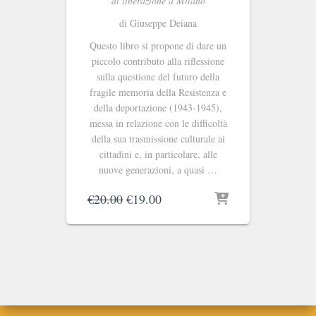
di liberazione a Milano
di Giuseppe Deiana
Questo libro si propone di dare un
piccolo contributo alla riflessione
sulla questione del futuro della
fragile memoria della Resistenza e
della deportazione (1943-1945),
messa in relazione con le difficoltà
della sua trasmissione culturale ai
cittadini e, in particolare, alle
nuove generazioni, a quasi …
Il
Il
€
20.00
€
19.00
prezzo
prezzo
originale
attuale
era:
è:
€20.00.
€19.00.