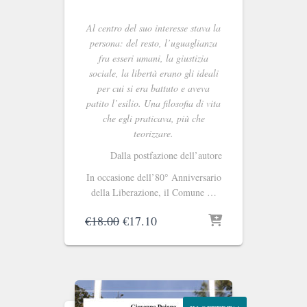
Al centro del suo interesse stava la
persona: del resto, l’uguaglianza
fra esseri umani, la giustizia
sociale, la libertà erano gli ideali
per cui si era battuto e aveva
patito l’esilio. Una filosofia di vita
che egli praticava, più che
teorizzare.
Dalla postfazione dell’autore
In occasione dell’80° Anniversario
della Liberazione, il Comune …
Il
Il
€
18.00
€
17.10
prezzo
prezzo
originale
attuale
era:
è:
€18.00.
€17.10.