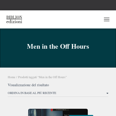
NAVI
Men in the Off Hours
Home
/ Prodotti taggati “Men in the Off Hours”
Visualizzazione del risultato