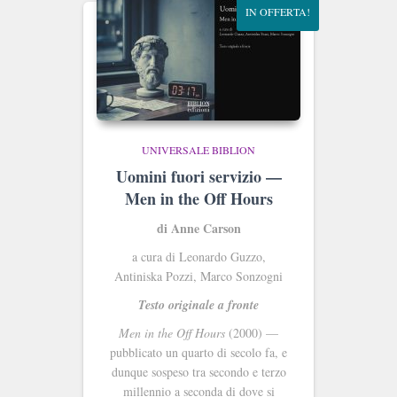
IN OFFERTA!
UNIVERSALE BIBLION
Uomini fuori servizio —
Men in the Off Hours
di Anne Carson
a cura di Leonardo Guzzo,
Antiniska Pozzi, Marco Sonzogni
Testo originale a fronte
Men in the Off Hours
(2000) —
pubblicato un quarto di secolo fa, e
dunque sospeso tra secondo e terzo
millennio a seconda di dove si