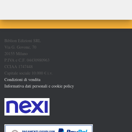
Biblion Edizioni SRL
Via G. Govone, 70
20155 Milano
P.IVA e C.F. 04430980963
CCIAA 1747448
Capitale sociale 10.000 € i.v.
Condizioni di vendita
Informativa dati personali e cookie policy