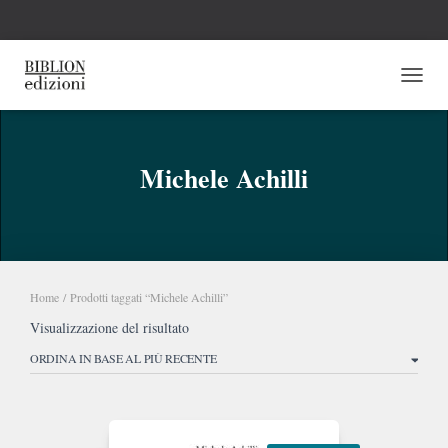
NAVI
Michele Achilli
Home
/ Prodotti taggati “Michele Achilli”
Visualizzazione del risultato