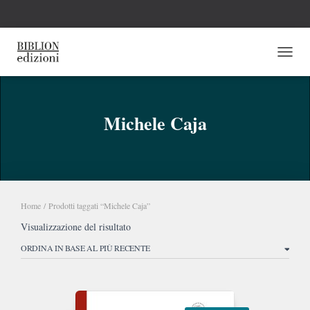
NAVI
Michele Caja
Home
/ Prodotti taggati “Michele Caja”
Visualizzazione del risultato