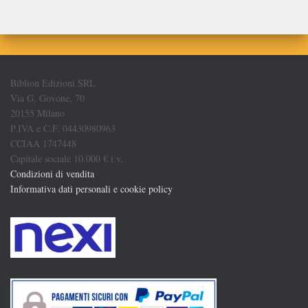
Biblion Edizioni SRL
Via G. Govone, 70
20155 Milano
P.IVA e C.F. 04430980963
CCIAA 1747448
Capitale sociale 10.000 € i.v.
Condizioni di vendita
Informativa dati personali e cookie policy