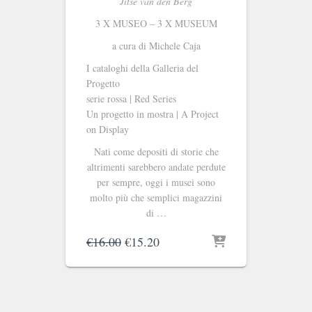
Jitse van den Berg
3 X MUSEO ‒ 3 X MUSEUM
a cura di Michele Caja
I cataloghi della Galleria del
Progetto
serie rossa | Red Series
Un progetto in mostra | A Project
on Display
Nati come depositi di storie che
altrimenti sarebbero andate perdute
per sempre, oggi i musei sono
molto più che semplici magazzini
di …
Il
Il
€
16.00
€
15.20
prezzo
prezzo
originale
attuale
era:
è:
€16.00.
€15.20.