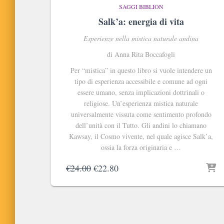
SAGGI BIBLION
Salk’a: energia di vita
Esperienze nella mistica naturale andina
di Anna Rita Boccafogli
Per “mistica” in questo libro si vuole intendere un
tipo di esperienza accessibile e comune ad ogni
essere umano, senza implicazioni dottrinali o
religiose. Un’esperienza mistica naturale
universalmente vissuta come sentimento profondo
dell’unità con il Tutto. Gli andini lo chiamano
Kawsay, il Cosmo vivente, nel quale agisce Salk’a,
ossia la forza originaria e …
Il
Il
€
24.00
€
22.80
prezzo
prezzo
originale
attuale
era:
è:
€24.00.
€22.80.