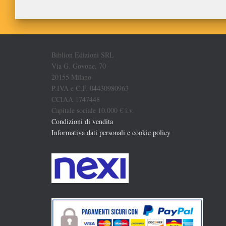
Biblion Edizioni SRL
Via G. Govone, 70
20155 Milano
P.IVA e C.F. 04430980963
CCIAA 1747448
Capitale sociale 10.000 € i.v.
Condizioni di vendita
Informativa dati personali e cookie policy