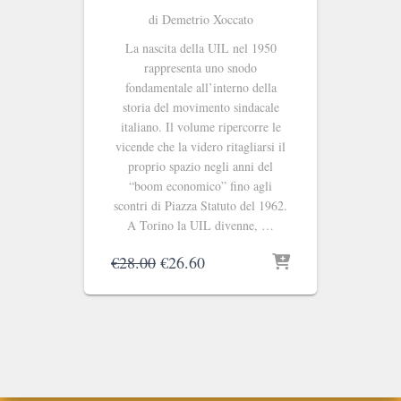
di Demetrio Xoccato
La nascita della UIL nel 1950
rappresenta uno snodo
fondamentale all’interno della
storia del movimento sindacale
italiano. Il volume ripercorre le
vicende che la videro ritagliarsi il
proprio spazio negli anni del
“boom economico” fino agli
scontri di Piazza Statuto del 1962.
A Torino la UIL divenne, …
Il
Il
€
28.00
€
26.60
prezzo
prezzo
originale
attuale
era:
è:
€28.00.
€26.60.