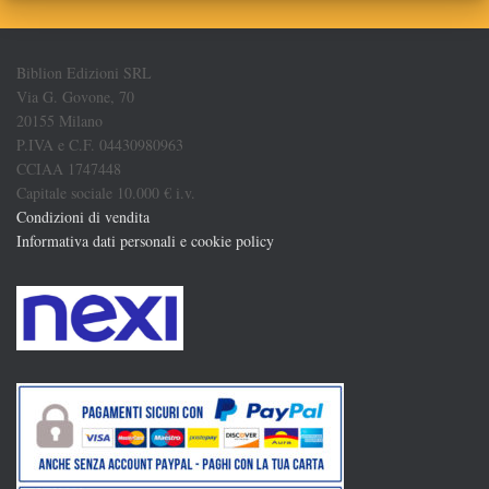
Biblion Edizioni SRL
Via G. Govone, 70
20155 Milano
P.IVA e C.F. 04430980963
CCIAA 1747448
Capitale sociale 10.000 € i.v.
Condizioni di vendita
Informativa dati personali e cookie policy