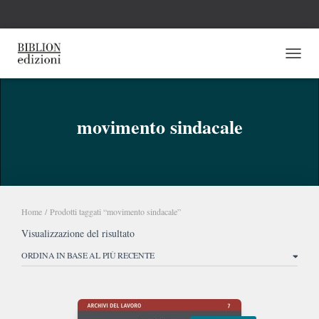
NAVI
movimento sindacale
Home
/ Prodotti taggati “movimento sindacale”
Visualizzazione del risultato