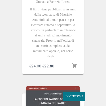
Granata e Fabrizio Loreto
Il libro viene pubblicato a un anno
dalla scomparsa di Maurizio
Antonioli ed è stato pensato per
ricordare l’uomo e soprattutto lo
storico, in particolare in relazione
ai suoi studi sul movimento
sindacale. Proprio nell’ottica di
una storia complessiva del
movimento operaio, nel corso
degli …
Il
Il
€
24.00
€
22.80
prezzo
prezzo
originale
attuale
era:
è:
€24.00.
€22.80.
IN OFFERTA!