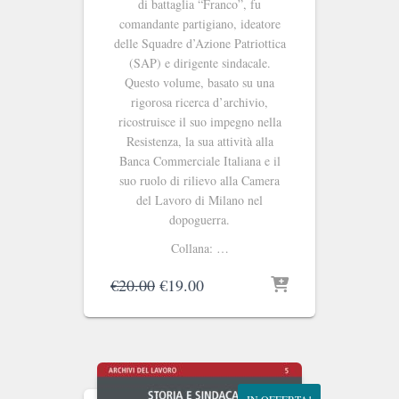
di battaglia “Franco”, fu
comandante partigiano, ideatore
delle Squadre d’Azione Patriottica
(SAP) e dirigente sindacale.
Questo volume, basato su una
rigorosa ricerca d’archivio,
ricostruisce il suo impegno nella
Resistenza, la sua attività alla
Banca Commerciale Italiana e il
suo ruolo di rilievo alla Camera
del Lavoro di Milano nel
dopoguerra.
Collana: …
Il
Il
€
20.00
€
19.00
prezzo
prezzo
originale
attuale
era:
è:
€20.00.
€19.00.