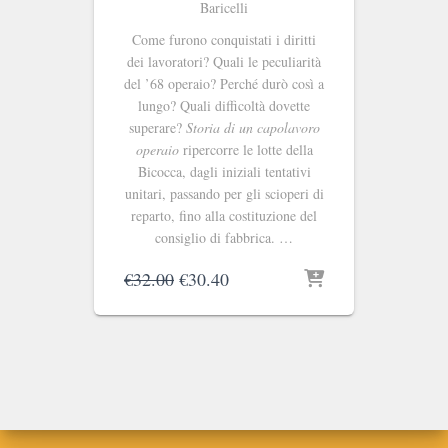
Baricelli
Come furono conquistati i diritti
dei lavoratori? Quali le peculiarità
del ’68 operaio? Perché durò così a
lungo? Quali difficoltà dovette
superare?
Storia di un capolavoro
operaio
ripercorre le lotte della
Bicocca, dagli iniziali tentativi
unitari, passando per gli scioperi di
reparto, fino alla costituzione del
consiglio di fabbrica. …
Il
Il
€
32.00
€
30.40
prezzo
prezzo
originale
attuale
era:
è:
€32.00.
€30.40.