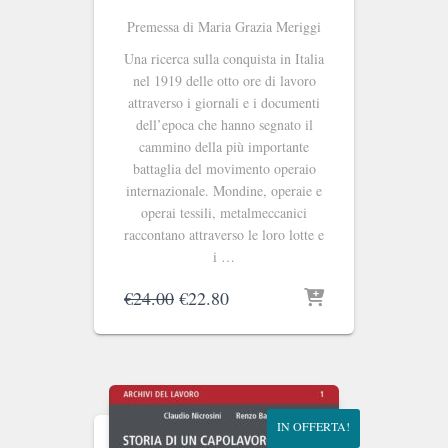
Premessa di Maria Grazia Meriggi
Una ricerca sulla conquista in Italia
nel 1919 delle otto ore di lavoro
attraverso i giornali e i documenti
dell’epoca che hanno segnato il
cammino della più importante
battaglia del movimento operaio
internazionale. Mondine, operaie e
operai tessili, metalmeccanici
raccontano attraverso le loro lotte e
i …
Il
Il
€
24.00
€
22.80
prezzo
prezzo
originale
attuale
era:
è:
€24.00.
€22.80.
IN OFFERTA!