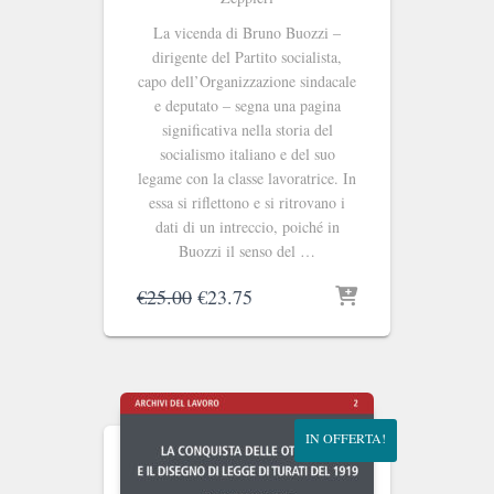
La vicenda di Bruno Buozzi ‒
dirigente del Partito socialista,
capo dell’Organizzazione sindacale
e deputato ‒ segna una pagina
significativa nella storia del
socialismo italiano e del suo
legame con la classe lavoratrice. In
essa si riflettono e si ritrovano i
dati di un intreccio, poiché in
Buozzi il senso del …
Il
Il
€
25.00
€
23.75
prezzo
prezzo
originale
attuale
era:
è:
€25.00.
€23.75.
IN OFFERTA!