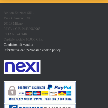
Biblion Edizioni SRL
Via G. Govone, 70
20155 Milano
P.IVA e C.F. 04430980963
CCIAA 1747448
Capitale sociale 10.000 € i.v.
Condizioni di vendita
Informativa dati personali e cookie policy