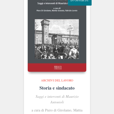
IN OFFERTA!
ARCHIVI DEL LAVORO
Storia e sindacato
Saggi e interventi di Maurizio
Antonioli
a cura di Piero di Girolamo, Mattia