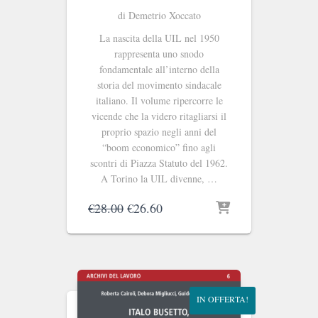
di Demetrio Xoccato
La nascita della UIL nel 1950
rappresenta uno snodo
fondamentale all’interno della
storia del movimento sindacale
italiano. Il volume ripercorre le
vicende che la videro ritagliarsi il
proprio spazio negli anni del
“boom economico” fino agli
scontri di Piazza Statuto del 1962.
A Torino la UIL divenne, …
Il
Il
€
28.00
€
26.60
prezzo
prezzo
originale
attuale
era:
è:
€28.00.
€26.60.
IN OFFERTA!