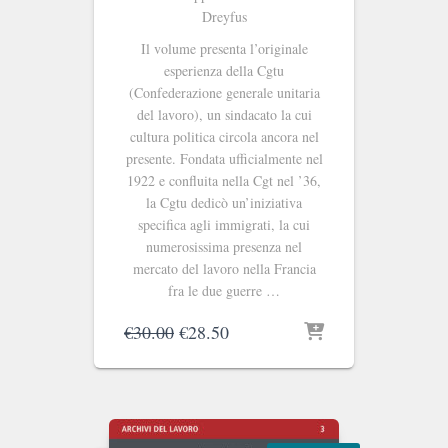
Dreyfus
Il volume presenta l’originale
esperienza della Cgtu
(Confederazione generale unitaria
del lavoro), un sindacato la cui
cultura politica circola ancora nel
presente. Fondata ufficialmente nel
1922 e confluita nella Cgt nel ’36,
la Cgtu dedicò un’iniziativa
specifica agli immigrati, la cui
numerosissima presenza nel
mercato del lavoro nella Francia
fra le due guerre …
Il
Il
€
30.00
€
28.50
prezzo
prezzo
originale
attuale
era:
è:
€30.00.
€28.50.