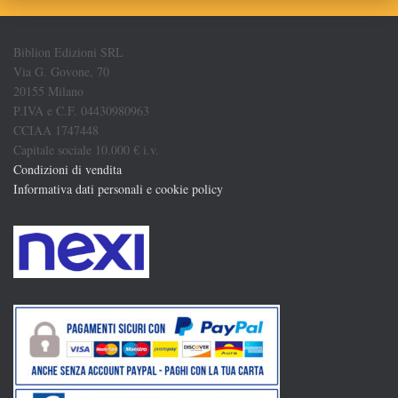
Biblion Edizioni SRL
Via G. Govone, 70
20155 Milano
P.IVA e C.F. 04430980963
CCIAA 1747448
Capitale sociale 10.000 € i.v.
Condizioni di vendita
Informativa dati personali e cookie policy