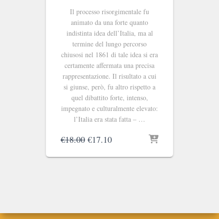
Il processo risorgimentale fu
animato da una forte quanto
indistinta idea dell’Italia, ma al
termine del lungo percorso
chiusosi nel 1861 di tale idea si era
certamente affermata una precisa
rappresentazione. Il risultato a cui
si giunse, però, fu altro rispetto a
quel dibattito forte, intenso,
impegnato e culturalmente elevato:
l’Italia era stata fatta – …
Il
Il
€
18.00
€
17.10
prezzo
prezzo
originale
attuale
era:
è:
€18.00.
€17.10.