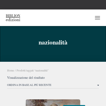
NAVI
nazionalità
Home
/ Prodotti taggati “nazionalità”
Visualizzazione del risultato