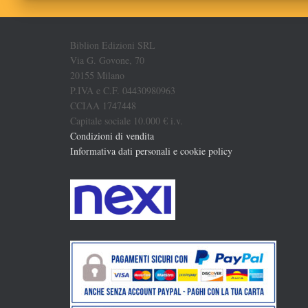
Biblion Edizioni SRL
Via G. Govone, 70
20155 Milano
P.IVA e C.F. 04430980963
CCIAA 1747448
Capitale sociale 10.000 € i.v.
Condizioni di vendita
Informativa dati personali e cookie policy