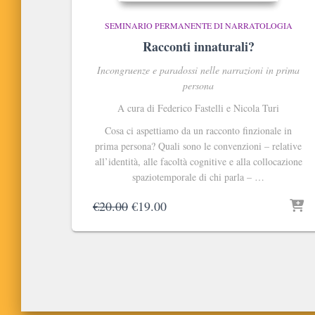
SEMINARIO PERMANENTE DI NARRATOLOGIA
Racconti innaturali?
Incongruenze e paradossi nelle narrazioni in prima
persona
A cura di
Federico Fastelli e Nicola Turi
Cosa ci aspettiamo da un racconto finzionale in
prima persona? Quali sono le convenzioni – relative
all’identità, alle facoltà cognitive e alla collocazione
spaziotemporale di chi parla – …
Il
Il
€
20.00
€
19.00
prezzo
prezzo
originale
attuale
era:
è:
€20.00.
€19.00.