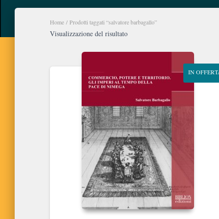
Home
/ Prodotti taggati “salvatore barbagallo”
Visualizzazione del risultato
IN OFFERT