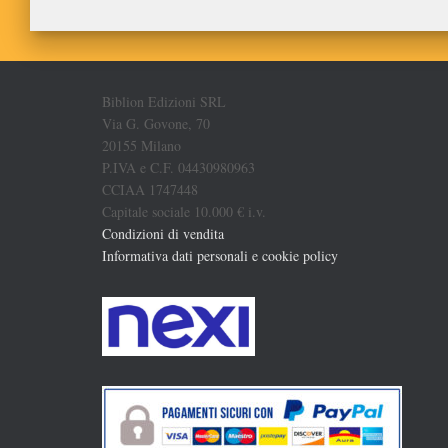
Biblion Edizioni SRL
Via G. Govone, 70
20155 Milano
P.IVA e C.F. 04430980963
CCIAA 1747448
Capitale sociale 10.000 € i.v.
Condizioni di vendita
Informativa dati personali e cookie policy