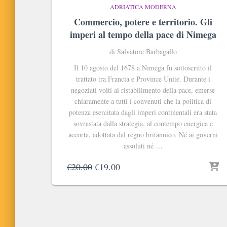
ADRIATICA MODERNA
Commercio, potere e territorio. Gli
imperi al tempo della pace di Nimega
di Salvatore Barbagallo
Il 10 agosto del 1678 a Nimega fu sottoscritto il
trattato tra Francia e Province Unite. Durante i
negoziati volti al ristabilimento della pace, emerse
chiaramente a tutti i convenuti che la politica di
potenza esercitata dagli imperi continentali era stata
sovrastata dalla strategia, al contempo energica e
accorta, adottata dal regno britannico. Né ai governi
assoluti né …
Il
Il
€
20.00
€
19.00
prezzo
prezzo
originale
attuale
era:
è:
€20.00.
€19.00.