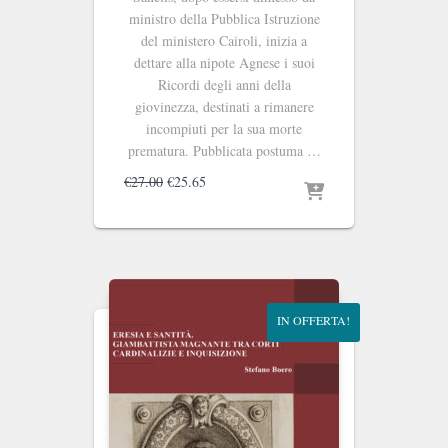
ministro della Pubblica Istruzione
del ministero Cairoli, inizia a
dettare alla nipote Agnese i suoi
Ricordi degli anni della
giovinezza, destinati a rimanere
incompiuti per la sua morte
prematura. Pubblicata postuma …
Il
Il
€
27.00
€
25.65
prezzo
prezzo
originale
attuale
era:
è:
€27.00.
€25.65.
IN OFFERTA!