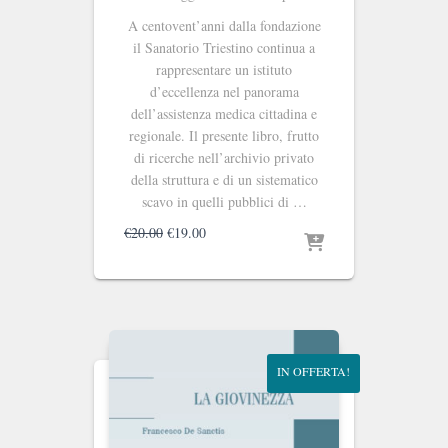
A centovent’anni dalla fondazione
il Sanatorio Triestino continua a
rappresentare un istituto
d’eccellenza nel panorama
dell’assistenza medica cittadina e
regionale. Il presente libro, frutto
di ricerche nell’archivio privato
della struttura e di un sistematico
scavo in quelli pubblici di …
Il
Il
€
20.00
€
19.00
prezzo
prezzo
originale
attuale
era:
è:
€20.00.
€19.00.
IN OFFERTA!