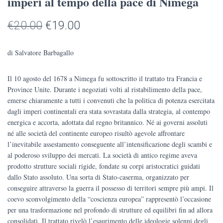
imperi al tempo della pace di Nimega
Il
Il
€
20.00
€
19.00
prezzo
prezzo
di Salvatore Barbagallo
originale
attuale
Il 10 agosto del 1678 a Nimega fu sottoscritto il trattato tra Francia e
era:
è:
Province Unite. Durante i negoziati volti al ristabilimento della pace,
€20.00.
€19.00.
emerse chiaramente a tutti i convenuti che la politica di potenza esercitata
dagli imperi continentali era stata sovrastata dalla strategia, al contempo
energica e accorta, adottata dal regno britannico. Né ai governi assoluti
né alle società del continente europeo risultò agevole affrontare
l’inevitabile assestamento conseguente all’intensificazione degli scambi e
al poderoso sviluppo dei mercati. La società di antico regime aveva
prodotto strutture sociali rigide, fondate su corpi aristocratici guidati
dallo Stato assoluto. Una sorta di Stato-caserma, organizzato per
conseguire attraverso la guerra il possesso di territori sempre più ampi. Il
coevo sconvolgimento della “coscienza europea” rappresentò l’occasione
per una trasformazione nel profondo di strutture ed equilibri fin ad allora
consolidati. Il trattato rivelò l’esaurimento delle ideologie solenni degli