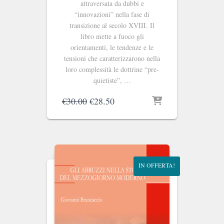
attraversata da dubbi e
“innovazioni” nella fase di
transizione al secolo XVIII. Il
libro mette a fuoco gli
orientamenti, le tendenze e le
tensioni che caratterizzarono nella
loro complessità le dottrine “pre-
quietiste”, …
Il
Il
€
30.00
€
28.50
prezzo
prezzo
originale
attuale
era:
è:
€30.00.
€28.50.
IN OFFERTA!