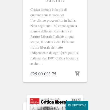
Critica liberale è da più di
quarant’anni la voce del
liberalismo progressista in Italia.
Nata negli anni ’60 come agenzia
stampa della sinistra interna al
Partito Liberale Italiano di quel
tempo, la testata è dal 1974 una
rivista liberale del tutto
indipendente da ogni forza politica
italiana; dal 1994 Critica liberale è
anche …
Il
Il
€
25.00
€
23.75
prezzo
prezzo
originale
attuale
era:
è:
€25.00.
€23.75.
IN OFFERTA!