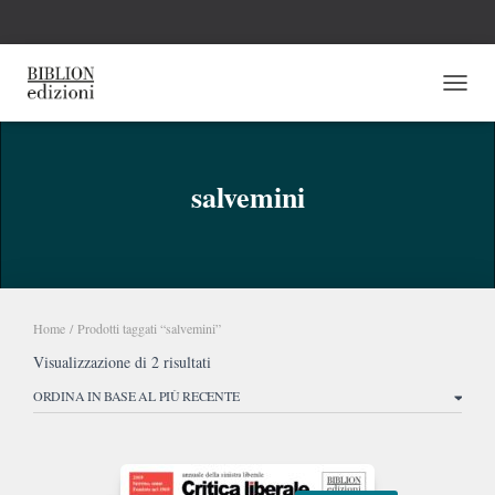
NAVI
salvemini
Home
/ Prodotti taggati “salvemini”
Ordina
Visualizzazione di 2 risultati
in
base
al
più
recente