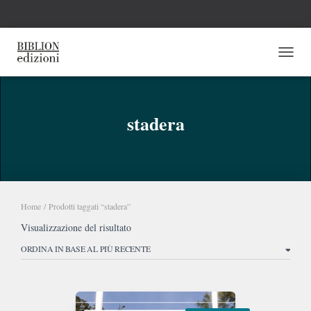
NAVI
stadera
Home
/ Prodotti taggati “stadera”
Visualizzazione del risultato