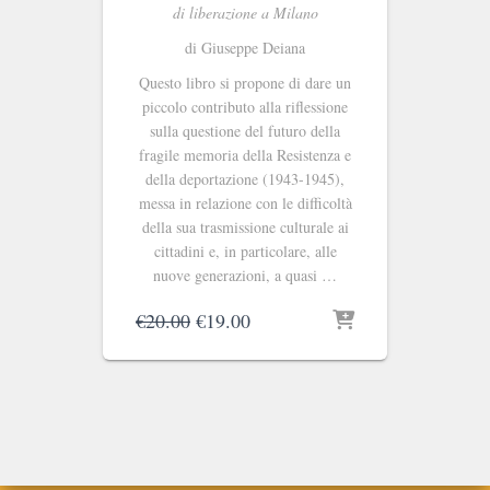
di liberazione a Milano
di Giuseppe Deiana
Questo libro si propone di dare un
piccolo contributo alla riflessione
sulla questione del futuro della
fragile memoria della Resistenza e
della deportazione (1943-1945),
messa in relazione con le difficoltà
della sua trasmissione culturale ai
cittadini e, in particolare, alle
nuove generazioni, a quasi …
Il
Il
€
20.00
€
19.00
prezzo
prezzo
originale
attuale
era:
è:
€20.00.
€19.00.