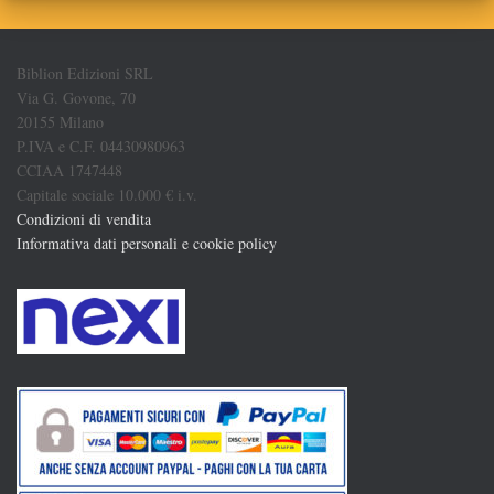
Biblion Edizioni SRL
Via G. Govone, 70
20155 Milano
P.IVA e C.F. 04430980963
CCIAA 1747448
Capitale sociale 10.000 € i.v.
Condizioni di vendita
Informativa dati personali e cookie policy