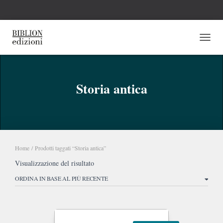
NAVI
Storia antica
Home
/ Prodotti taggati “Storia antica”
Visualizzazione del risultato