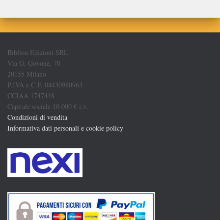
Biblion Edizioni SRL
Via G. Govone, 70
20155 Milano
P.IVA e C.F. 04430980963
CCIAA 1747448
Capitale sociale 10.000 € i.v.
Condizioni di vendita
Informativa dati personali e cookie policy