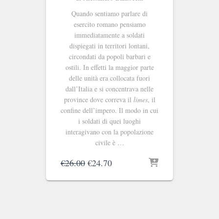
Quando sentiamo parlare di
esercito romano pensiamo
immediatamente a soldati
dispiegati in territori lontani,
circondati da popoli barbari e
ostili. In effetti la maggior parte
delle unità era collocata fuori
dall’Italia e si concentrava nelle
province dove correva il
limes
, il
confine dell’impero. Il modo in cui
i soldati di quei luoghi
interagivano con la popolazione
civile è …
Il
Il
€
26.00
€
24.70
prezzo
prezzo
originale
attuale
era:
è:
€26.00.
€24.70.