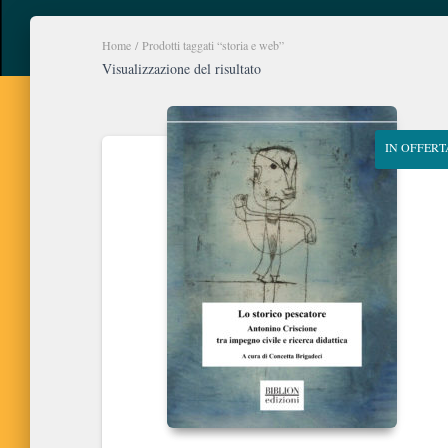
Home
/ Prodotti taggati “storia e web”
Visualizzazione del risultato
IN OFFERT