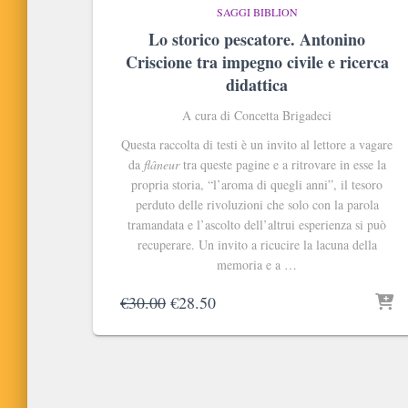
SAGGI BIBLION
Lo storico pescatore. Antonino
Criscione tra impegno civile e ricerca
didattica
A cura di Concetta Brigadeci
Questa raccolta di testi è un invito al lettore a vagare
da
flâneur
tra queste pagine e a ritrovare in esse la
propria storia, “l’aroma di quegli anni”, il tesoro
perduto delle rivoluzioni che solo con la parola
tramandata e l’ascolto dell’altrui esperienza si può
recuperare. Un invito a ricucire la lacuna della
memoria e a …
Il
Il
€
30.00
€
28.50
prezzo
prezzo
originale
attuale
era:
è:
€30.00.
€28.50.