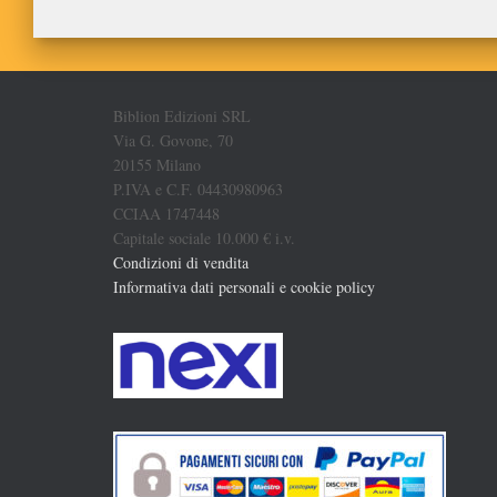
Biblion Edizioni SRL
Via G. Govone, 70
20155 Milano
P.IVA e C.F. 04430980963
CCIAA 1747448
Capitale sociale 10.000 € i.v.
Condizioni di vendita
Informativa dati personali e cookie policy