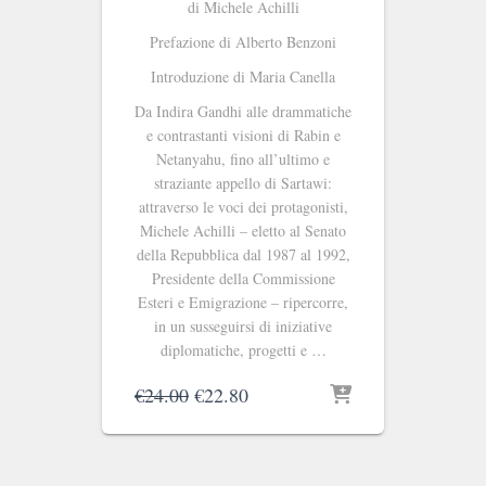
di Michele Achilli
Prefazione di Alberto Benzoni
Introduzione di Maria Canella
Da Indira Gandhi alle drammatiche
e contrastanti visioni di Rabin e
Netanyahu, fino all’ultimo e
straziante appello di Sartawi:
attraverso le voci dei protagonisti,
Michele Achilli – eletto al Senato
della Repubblica dal 1987 al 1992,
Presidente della Commissione
Esteri e Emigrazione – ripercorre,
in un susseguirsi di iniziative
diplomatiche, progetti e …
Il
Il
€
24.00
€
22.80
prezzo
prezzo
originale
attuale
era:
è:
€24.00.
€22.80.