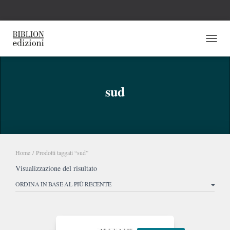
NAVI
sud
Home
/ Prodotti taggati “sud”
Visualizzazione del risultato