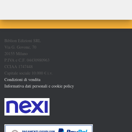
Biblion Edizioni SRL
Via G. Govone, 70
20155 Milano
P.IVA e C.F. 04430980963
CCIAA 1747448
Capitale sociale 10.000 € i.v.
Condizioni di vendita
Informativa dati personali e cookie policy