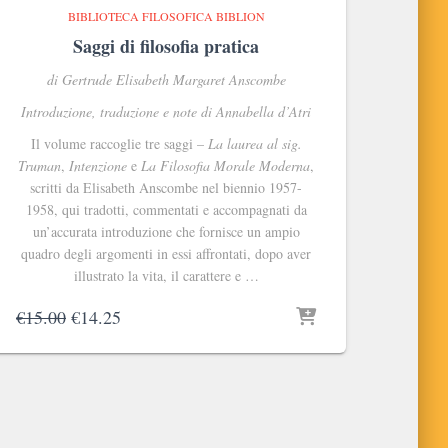
BIBLIOTECA FILOSOFICA BIBLION
Saggi di filosofia pratica
di Gertrude Elisabeth Margaret Anscombe
Introduzione, traduzione e note di Annabella d’Atri
Il volume raccoglie tre saggi –
La laurea al sig.
Truman
,
Intenzione
e
La Filosofia Morale Moderna
,
scritti da Elisabeth Anscombe nel biennio 1957-
1958, qui tradotti, commentati e accompagnati da
un’accurata introduzione che fornisce un ampio
quadro degli argomenti in essi affrontati, dopo aver
illustrato la vita, il carattere e …
Il
Il
€
15.00
€
14.25
prezzo
prezzo
originale
attuale
era:
è:
€15.00.
€14.25.