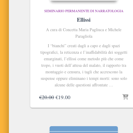
SEMINARIO PERMANENTE DI NARRATOLOGIA
Ellissi
A cura di Concetta Maria Pagliuca e Michele
Paragliola
I “bianchi” creati dagli a capo e dagli spazi
tipografici, la reticenza e l’inaffidabilità dei soggetti
emarginati, l’ellissi come metodo più che come
tropo, i vuoti dell’attesa del malato, il rapporto tra
montaggio e censura, i tagli che accrescono la
suspense oppure eliminano i tempi morti: sono solo
alcune delle questioni affrontate …
Il
Il
€
20.00
€
19.00
prezzo
prezzo
originale
attuale
era:
è:
€20.00.
€19.00.