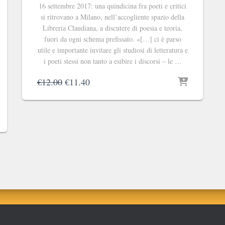
16 settembre 2017: una quindicina fra poeti e critici
si ritrovano a Milano, nell’accogliente spazio della
Libreria Claudiana, a discutere di poesia e teoria,
fuori da ogni schema prefissato. «[…] ci è parso
utile e importante invitare gli studiosi di letteratura e
i poeti stessi non tanto a esibire i discorsi – le …
Il
Il
€
12.00
€
11.40
prezzo
prezzo
originale
attuale
era:
è:
€12.00.
€11.40.