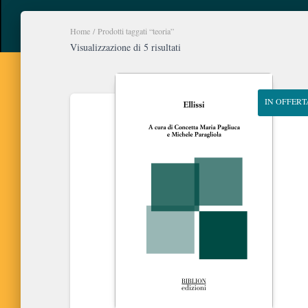
Home
/ Prodotti taggati “teoria”
Ordina
Visualizzazione di 5 risultati
in
base
al
IN OFFERT
più
recente