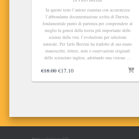
In questo testo l’autore esamina con accuratezza
l’abbondante documentazione scritta di Darwin,
fondamentale punto di partenza per comprendere al
meglio la genesi della teoria più importante delle
scienze della vita: l’evoluzione per selezione
naturale. Per farlo Borzini ha tradotto di sua mano
manoscritti, lettere, note e osservazioni originali
dello scienziato inglese, adottando una visione …
Il
Il
€
18.00
€
17.10
prezzo
prezzo
originale
attuale
era:
è:
€18.00.
€17.10.
Biblion Edizioni SRL