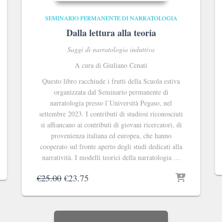
SEMINARIO PERMANENTE DI NARRATOLOGIA
Dalla lettura alla teoria
Saggi di narratologia induttiva
A cura di Giuliano Cenati
Questo libro racchiude i frutti della Scuola estiva
organizzata dal Seminario permanente di
narratologia presso l’Università Pegaso, nel
settembre 2023. I contributi di studiosi riconosciuti
si affiancano ai contributi di giovani ricercatori, di
provenienza italiana ed europea, che hanno
cooperato sul fronte aperto degli studi dedicati alla
narratività. I modelli teorici della narratologia …
Il
Il
€
25.00
€
23.75
prezzo
prezzo
originale
attuale
era:
è:
€25.00.
€23.75.