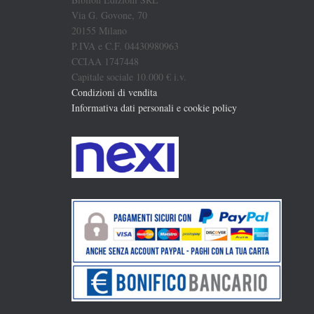
Via G. Govone, 70
20155 Milano
P.IVA e C.F. 04430980963
CCIAA 1747448
Capitale sociale 10.000 € i.v.
Condizioni di vendita
Informativa dati personali e cookie policy