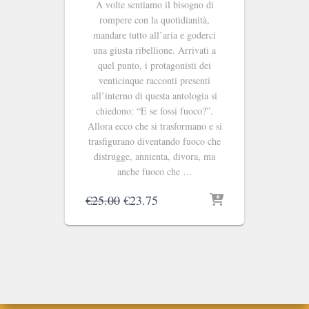
A volte sentiamo il bisogno di
rompere con la quotidianità,
mandare tutto all’aria e goderci
una giusta ribellione. Arrivati a
quel punto, i protagonisti dei
venticinque racconti presenti
all’interno di questa antologia si
chiedono: “E se fossi fuoco?”.
Allora ecco che si trasformano e si
trasfigurano diventando fuoco che
distrugge, annienta, divora, ma
anche fuoco che …
Il
Il
€
25.00
€
23.75
prezzo
prezzo
originale
attuale
era:
è:
€25.00.
€23.75.