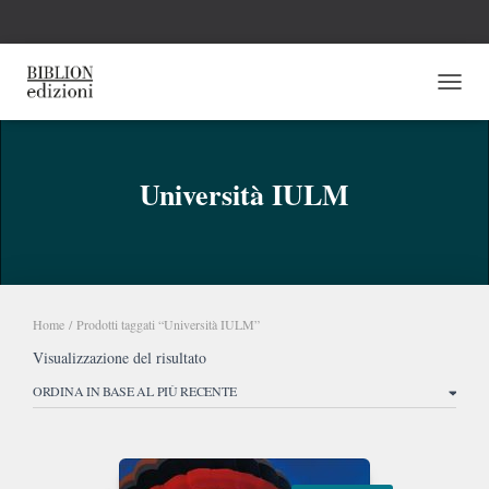
NAVI
Università IULM
Home
/ Prodotti taggati “Università IULM”
Visualizzazione del risultato