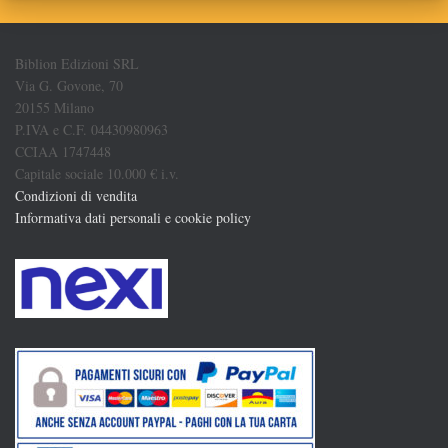
Biblion Edizioni SRL
Via G. Govone, 70
20155 Milano
P.IVA e C.F. 04430980963
CCIAA 1747448
Capitale sociale 10.000 € i.v.
Condizioni di vendita
Informativa dati personali e cookie policy