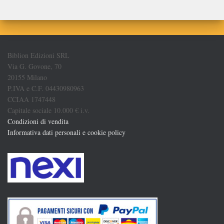
Biblion Edizioni SRL
Via G. Govone, 70
20155 Milano
P.IVA e C.F. 04430980963
CCIAA 1747448
Capitale sociale 10.000 € i.v.
Condizioni di vendita
Informativa dati personali e cookie policy