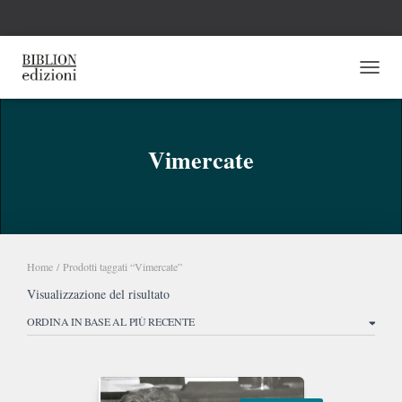
NAVI
Vimercate
Home
/ Prodotti taggati “Vimercate”
Visualizzazione del risultato