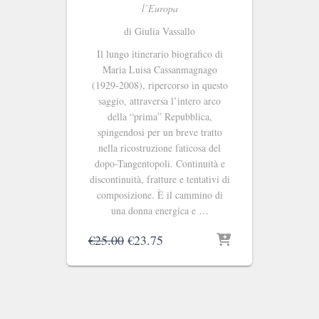
l
’
Europa
di Giulia Vassallo
Il lungo itinerario biografico di
Maria Luisa Cassanmagnago
(1929-2008), ripercorso in questo
saggio, attraversa l’intero arco
della “prima” Repubblica,
spingendosi per un breve tratto
nella ricostruzione faticosa del
dopo-Tangentopoli. Continuità e
discontinuità, fratture e tentativi di
composizione. È il cammino di
una donna energica e …
Il
Il
€
25.00
€
23.75
prezzo
prezzo
originale
attuale
era:
è:
€25.00.
€23.75.