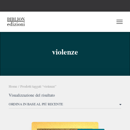
NAVI
violenze
Home
/ Prodotti taggati “violenze”
Visualizzazione del risultato