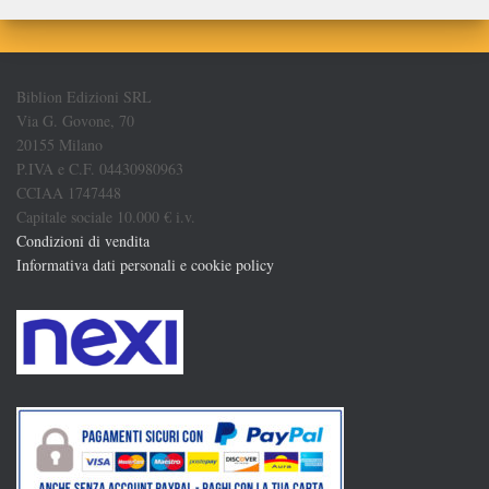
Biblion Edizioni SRL
Via G. Govone, 70
20155 Milano
P.IVA e C.F. 04430980963
CCIAA 1747448
Capitale sociale 10.000 € i.v.
Condizioni di vendita
Informativa dati personali e cookie policy