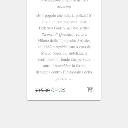
Soresina
«È il popolo che odia la polizia! Sì
l’odia, e con ragione»: così
Federico Giorio, nel suo scritto
Ricordi di Questura
, edito a
Milano dalla Tipografia Artistica
nel 1882 e ripubblicato a cura di
Marco Soresina, sintetizza il
sentimento di fondo che pervade
tutto il
pamphlet
: la ferma
denuncia contro l’immoralità della
polizia, …
Il
Il
€
15.00
€
14.25
prezzo
prezzo
originale
attuale
era:
è:
€15.00.
€14.25.