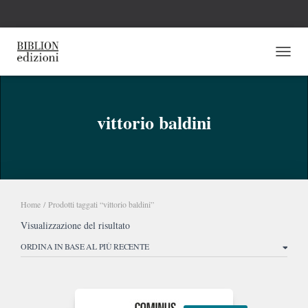
NAVI
vittorio baldini
Home
/ Prodotti taggati “vittorio baldini”
Visualizzazione del risultato