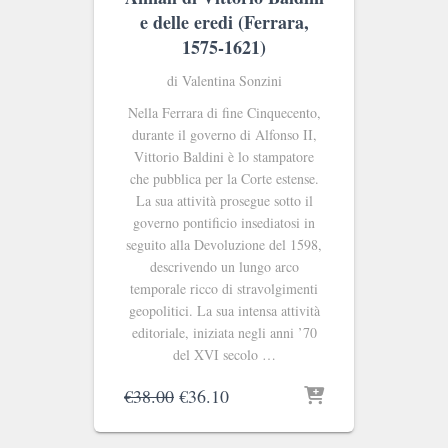
e delle eredi (Ferrara,
1575-1621)
di Valentina Sonzini
Nella Ferrara di fine Cinquecento,
durante il governo di Alfonso II,
Vittorio Baldini è lo stampatore
che pubblica per la Corte estense.
La sua attività prosegue sotto il
governo pontificio insediatosi in
seguito alla Devoluzione del 1598,
descrivendo un lungo arco
temporale ricco di stravolgimenti
geopolitici. La sua intensa attività
editoriale, iniziata negli anni ’70
del XVI secolo …
Il
Il
€
38.00
€
36.10
prezzo
prezzo
originale
attuale