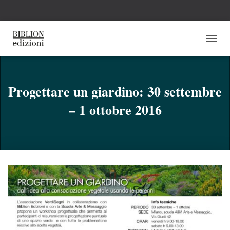
N
A
V
I
G
Progettare un giardino: 30 settembre
A
– 1 ottobre 2016
Z
I
O
N
E
T
O
G
G
L
E