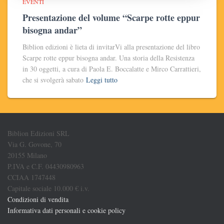
EVENTI
Presentazione del volume “Scarpe rotte eppur
bisogna andar”
Biblion edizioni è lieta di invitarVi alla presentazione del libro
Scarpe rotte eppur bisogna andar. Una storia della Resistenza
in 30 oggetti, a cura di Paola E. Boccalatte e Mirco Carrattieri,
che si svolgerà sabato
Leggi tutto
Biblion Edizioni SRL
Via G. Govone, 70
20155 Milano
P.IVA e C.F. 04430980963
CCIAA 1747448
Capitale sociale 10.000 € i.v.
Condizioni di vendita
Informativa dati personali e cookie policy