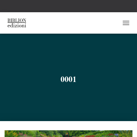
N
A
V
I
G
A
Z
I
O
0001
N
E
T
O
G
G
L
E