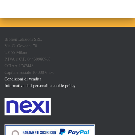
Biblion Edizioni SRL
Via G. Govone, 70
20155 Milano
P.IVA e C.F. 04430980963
CCIAA 1747448
Capitale sociale 10.000 € i.v.
Condizioni di vendita
Informativa dati personali e cookie policy