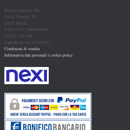
Biblion Edizioni SRL
Via G. Govone, 70
20155 Milano
P.IVA e C.F. 04430980963
CCIAA 1747448
Capitale sociale 10.000 € i.v.
Condizioni di vendita
Informativa dati personali e cookie policy