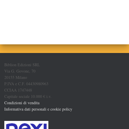
Biblion Edizioni SRL
Via G. Govone, 70
20155 Milano
P.IVA e C.F. 04430980963
CCIAA 1747448
Capitale sociale 10.000 € i.v.
Condizioni di vendita
Informativa dati personali e cookie policy