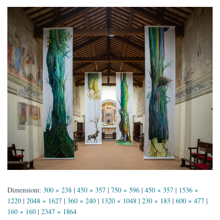
Dimensioni:
300 × 238
|
450 × 357
|
750 × 596
|
450 × 357
|
1536 ×
1220
|
2048 × 1627
|
360 × 240
|
1320 × 1048
|
230 × 183
|
600 × 477
|
160 × 160
|
2347 × 1864