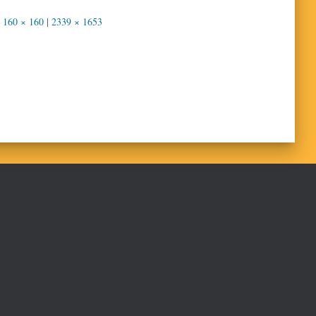
160 × 160
|
2339 × 1653