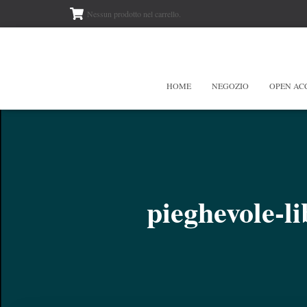
Nessun prodotto nel carrello.
HOME
NEGOZIO
OPEN AC
pieghevole-l