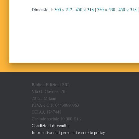
Dimensioni:
300 × 212
|
450 × 318
|
750 × 530
|
450 × 318
|
Biblion Edizioni SRL
Via G. Govone, 70
20155 Milano
P.IVA e C.F. 04430980963
CCIAA 1747448
Capitale sociale 10.000 € i.v.
Condizioni di vendita
Informativa dati personali e cookie policy