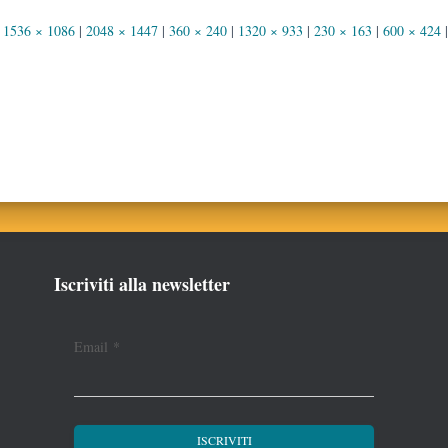
1536 × 1086
|
2048 × 1447
|
360 × 240
|
1320 × 933
|
230 × 163
|
600 × 424
|
Iscriviti alla newsletter
Email
*