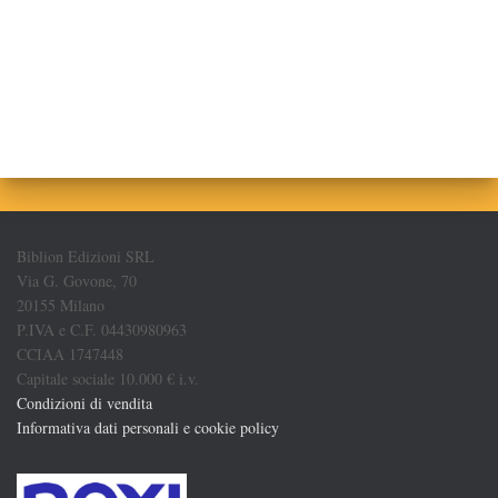
Biblion Edizioni SRL
Via G. Govone, 70
20155 Milano
P.IVA e C.F. 04430980963
CCIAA 1747448
Capitale sociale 10.000 € i.v.
Condizioni di vendita
Informativa dati personali e cookie policy