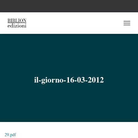
N
A
V
I
G
A
Z
I
O
il-giorno-16-03-2012
N
E
T
O
G
G
L
E
29.pdf