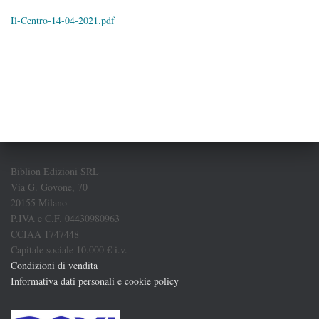
Il-Centro-14-04-2021.pdf
Biblion Edizioni SRL
Via G. Govone, 70
20155 Milano
P.IVA e C.F. 04430980963
CCIAA 1747448
Capitale sociale 10.000 € i.v.
Condizioni di vendita
Informativa dati personali e cookie policy