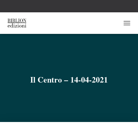
N
A
V
I
G
A
Z
I
O
Il Centro – 14-04-2021
N
E
T
O
G
G
L
E