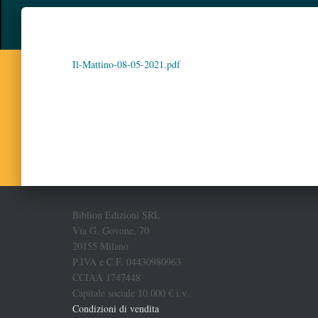
Il-Mattino-08-05-2021.pdf
Biblion Edizioni SRL
Via G. Govone, 70
20155 Milano
P.IVA e C.F. 04430980963
CCIAA 1747448
Capitale sociale 10.000 € i.v.
Condizioni di vendita