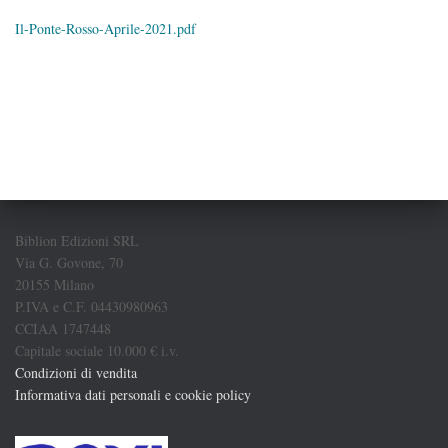
Il-Ponte-Rosso-Aprile-2021.pdf
Biblion Edizioni SRL
Via G. Govone, 70
20155 Milano
P.IVA e C.F. 04430980963
CCIAA 1747448
Capitale sociale 10.000 € i.v.
Condizioni di vendita
Informativa dati personali e cookie policy