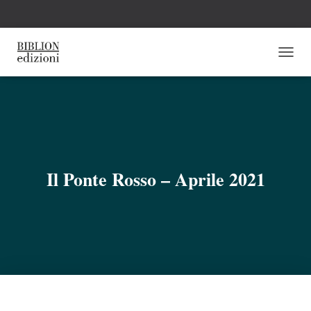
N
A
V
I
G
A
Z
I
O
Il Ponte Rosso – Aprile 2021
N
E
T
O
G
G
L
E