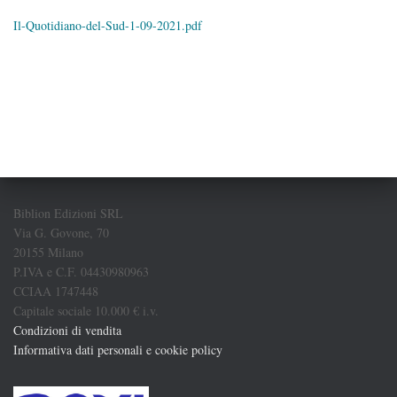
Il-Quotidiano-del-Sud-1-09-2021.pdf
Biblion Edizioni SRL
Via G. Govone, 70
20155 Milano
P.IVA e C.F. 04430980963
CCIAA 1747448
Capitale sociale 10.000 € i.v.
Condizioni di vendita
Informativa dati personali e cookie policy