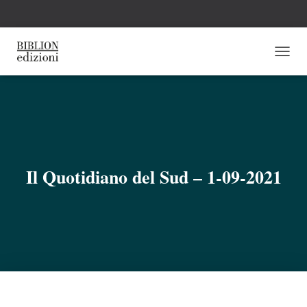
N
A
V
I
G
A
Z
I
O
Il Quotidiano del Sud – 1-09-2021
N
E
T
O
G
G
L
E