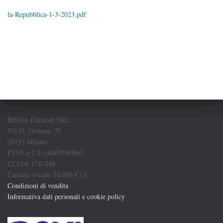
la-Repubblica-1-3-2023.pdf
Biblion Edizioni SRL
Via G. Govone, 70
20155 Milano
P.IVA e C.F. 04430980963
CCIAA 1747448
Capitale sociale 10.000 € i.v.
Condizioni di vendita
Informativa dati personali e cookie policy