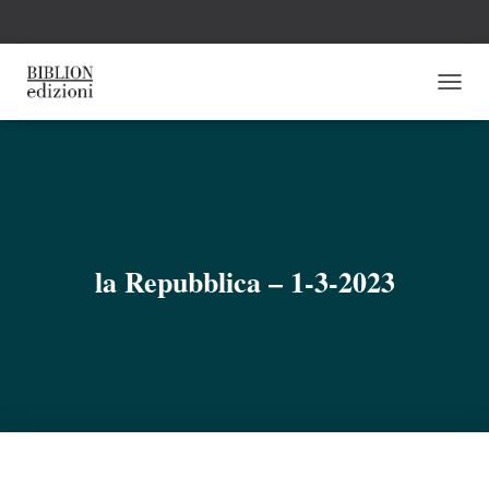
N
A
V
I
G
A
Z
I
O
la Repubblica – 1-3-2023
N
E
T
O
G
G
L
E