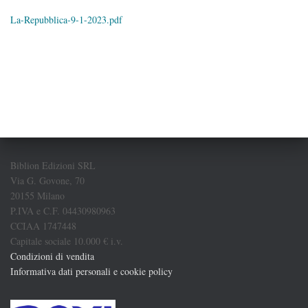
La-Repubblica-9-1-2023.pdf
Biblion Edizioni SRL
Via G. Govone, 70
20155 Milano
P.IVA e C.F. 04430980963
CCIAA 1747448
Capitale sociale 10.000 € i.v.
Condizioni di vendita
Informativa dati personali e cookie policy