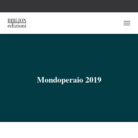
N
A
V
I
G
A
Z
I
O
Mondoperaio 2019
N
E
T
O
G
G
L
E