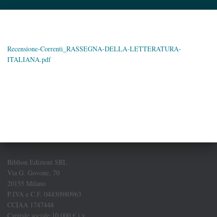
Recensione-Correnti_RASSEGNA-DELLA-LETTERATURA-
ITALIANA.pdf
Biblion Edizioni SRL
Via G. Govone, 70
20155 Milano
P.IVA e C.F. 04430980963
CCIAA 1747448
Capitale sociale 10.000 € i.v.