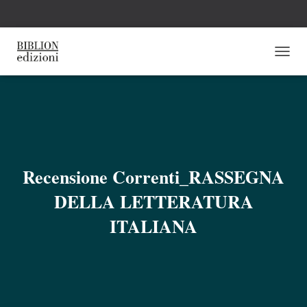
N
A
V
I
G
A
Z
I
O
Recensione Correnti_RASSEGNA
N
E
DELLA LETTERATURA
T
O
ITALIANA
G
G
L
E