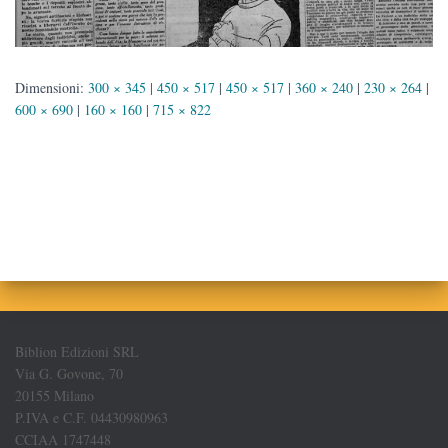
Dimensioni:
300 × 345
|
450 × 517
|
450 × 517
|
360 × 240
|
230 × 264
|
600 × 690
|
160 × 160
|
715 × 822
Biblion Edizioni SRL
Via G. Govone, 70
20155 Milano
P.IVA e C.F. 04430980963
CCIAA 1747448