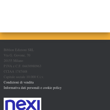
Biblion Edizioni SRL
Via G. Govone, 70
20155 Milano
P.IVA e C.F. 04430980963
CCIAA 1747448
Capitale sociale 10.000 € i.v.
Condizioni di vendita
Informativa dati personali e cookie policy