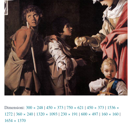
Dimensioni:
300 × 248
|
450 × 373
|
750 × 621
|
450 × 373
|
1536 ×
1272
|
360 × 240
|
1320 × 1093
|
230 × 191
|
600 × 497
|
160 × 160
|
1654 × 1370