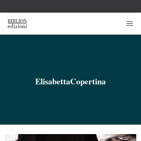
N
A
V
I
G
A
Z
I
O
ElisabettaCopertina
N
E
T
O
G
G
L
E