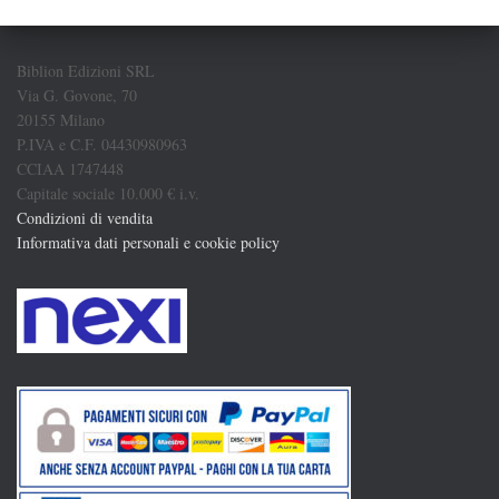
Biblion Edizioni SRL
Via G. Govone, 70
20155 Milano
P.IVA e C.F. 04430980963
CCIAA 1747448
Capitale sociale 10.000 € i.v.
Condizioni di vendita
Informativa dati personali e cookie policy