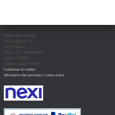
Biblion Edizioni SRL
Via G. Govone, 70
20155 Milano
P.IVA e C.F. 04430980963
CCIAA 1747448
Capitale sociale 10.000 € i.v.
Condizioni di vendita
Informativa dati personali e cookie policy