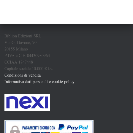
Biblion Edizioni SRL
Via G. Govone, 70
20155 Milano
P.IVA e C.F. 04430980963
CCIAA 1747448
Capitale sociale 10.000 € i.v.
Condizioni di vendita
Informativa dati personali e cookie policy